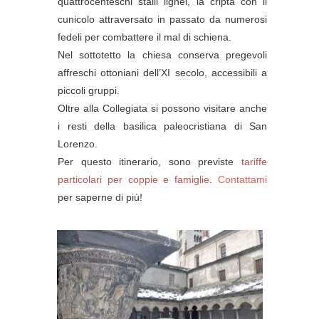
quattrocenteschi stalli lignei, la cripta con il
cunicolo attraversato in passato da numerosi
fedeli per combattere il mal di schiena.
Nel sottotetto la chiesa conserva pregevoli
affreschi ottoniani dell’XI secolo, accessibili a
piccoli gruppi.
Oltre alla Collegiata si possono visitare anche
i resti della basilica paleocristiana di San
Lorenzo.
Per questo itinerario, sono previste
tariffe
particolari per coppie e famiglie
.
Contattami
per saperne di più!
UA-72819838-1